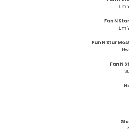
Lim
Fan N Sta
Lim
Fan N Star Most
Hw
Fan N S
Su
N
Glo