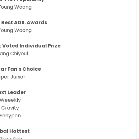
 Young Woong
r Best ADS. Awards
 Young Woong
 Voted Individual Prize
ang Chiyeul
tar Fan's Choice
per Junior
ext Leader
Weeekly
Cravity
Enhypen
bal Hottest
Stray Kids