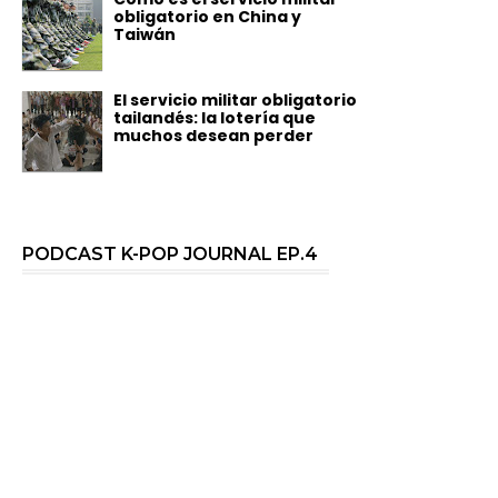
obligatorio en China y
Taiwán
El servicio militar obligatorio
tailandés: la lotería que
muchos desean perder
PODCAST K-POP JOURNAL EP.4