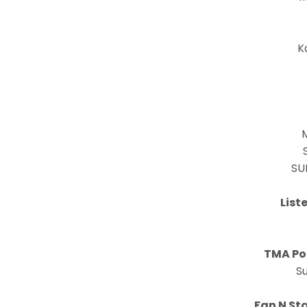
K
SU
List
TMA Po
Su
Fan N Sta