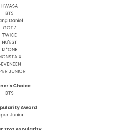
HWASA
BTS
ang Daniel
GOT7
TWICE
NU'EST
IZ*ONE
MONSTA X
SEVENEEN
PER JUNIOR
ener's Choice
BTS
pularity Award
per Junior
r Trot Popularity