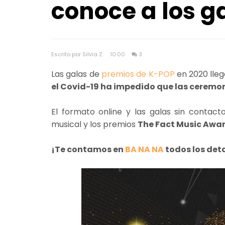
conoce a los 
Escrito por Silvia Z.
10:00
3
Las galas de
premios de K-POP
en 2020 lleg
el Covid-19 ha impedido que las cerem
El formato online y las galas sin contac
musical y los premios
The Fact Music Awar
¡Te contamos en
BA NA NA
todos los det