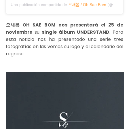
Una publicación compartida de
오새봄 / Oh Sae Bom
(@saebomoh) el
오새봄 OH SAE BOM nos presentará el 25 de
noviembre
su
single álbum UNDERSTAND
. Para
esta noticia nos ha presentado una serie tres
fotografías en las vemos su logo y el calendario del
regreso.