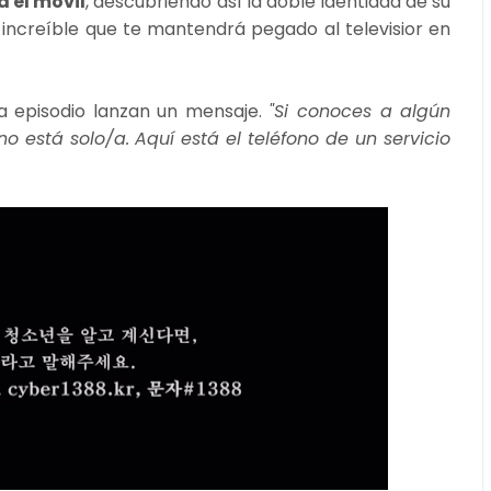
a el móvil
, descubriendo así la doble identidad de su
ncreíble que te mantendrá pegado al televisior en
da episodio lanzan un mensaje.
"Si conoces a algún
o está solo/a. Aquí está el teléfono de un servicio