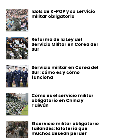
Idols de K-POP y su servicio
militar obligatorio
Reforma de la Ley del
Servicio Militar en Corea del
Sur
Servicio militar en Corea del
Sur: cómo es y cómo
funciona
Cómo es el servicio militar
obligatorio en China y
Taiwán
El servicio militar obligatorio
tailandés: la lotería que
muchos desean perder