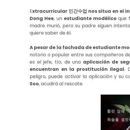
E
xtracurricular 인간수업 nos situa en el in
Dong Hee
, un
estudiante modélico
que 
madre murió, pero su padre siguen intenta
quiere saber de él.
A pesar de la fachada de estudiante mo
notorio o popular entre sus compañeros de
es el jefe, tío, de una
aplicación de seg
encuentran en la prostitución ilegal
. 
peligro, puede activar la aplicación y s
Soo
, acudirá al rescate.