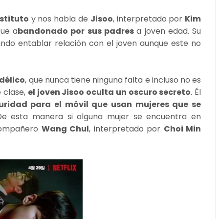
stituto
y nos habla de
Jisoo
, interpretado por
Kim
fue a
bandonado por sus padres
a joven edad. Su
ndo entablar relación con el joven aunque este no
délico
, que nunca tiene ninguna falta e incluso no es
 clase,
el joven Jisoo oculta un oscuro secreto
. Él
uridad para el móvil que usan mujeres que se
De esta manera si alguna mujer se encuentra en
u compañero
Wang Chul
, interpretado por
Choi Min