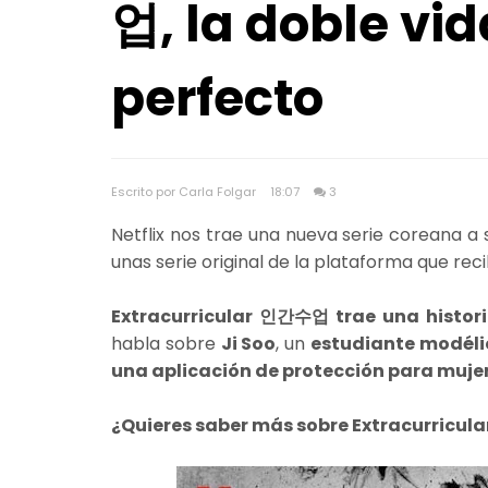
업, la doble vid
perfecto
Escrito por Carla Folgar
18:07
3
Netflix nos trae una nueva serie coreana a 
unas serie original de la plataforma que re
Extracurricular 인간수업 trae una histori
habla sobre
Ji Soo
, un
estudiante modéli
una aplicación de protección para muje
¿Quieres saber más sobre Extracurricul