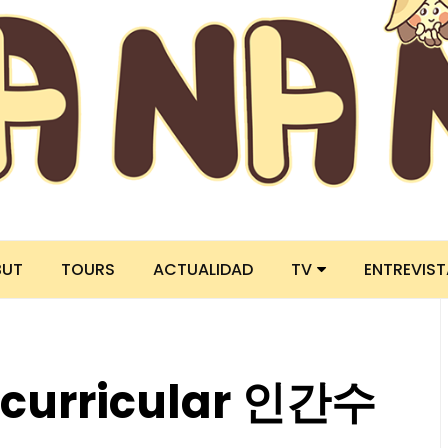
BUT
TOURS
ACTUALIDAD
TV
ENTREVIS
acurricular 인간수