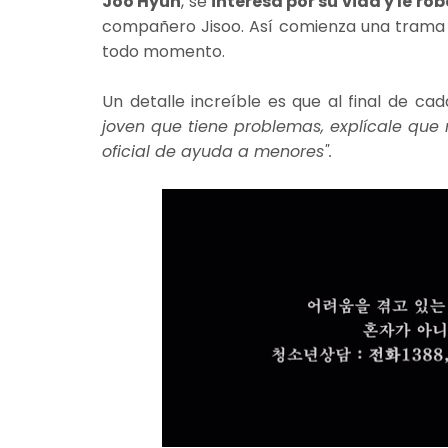
Joo Hyun
, se
interesa por su vida y le rob
compañero Jisoo. Así comienza una trama i
todo momento.
Un detalle increíble es que al final de ca
joven que tiene problemas, explícale que n
oficial de ayuda a menores".