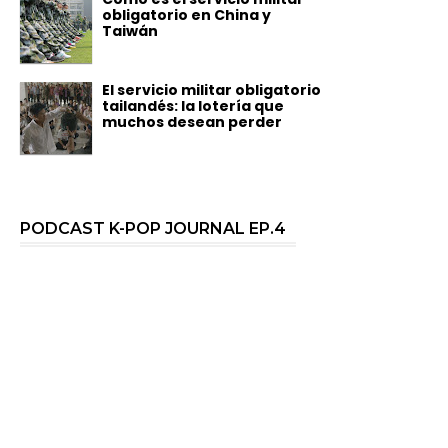
obligatorio en China y
Taiwán
El servicio militar obligatorio
tailandés: la lotería que
muchos desean perder
PODCAST K-POP JOURNAL EP.4