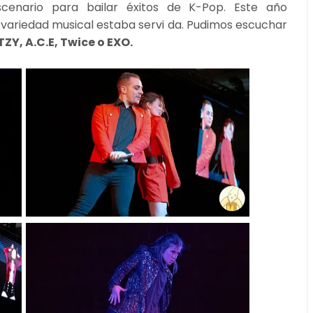
cenario para bailar éxitos de K-Pop. Este año
a variedad musical estaba servi da. Pudimos escuchar
ZY, A.C.E, Twice o EXO.