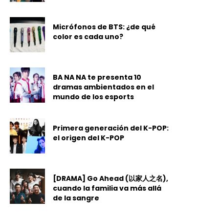
Micrófonos de BTS: ¿de qué
color es cada uno?
BA NA NA te presenta 10
dramas ambientados en el
mundo de los esports
Primera generación del K-POP:
el origen del K-POP
[DRAMA] Go Ahead (以家人之名),
cuando la familia va más allá
de la sangre