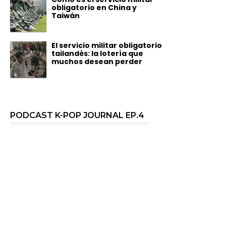
obligatorio en China y
Taiwán
El servicio militar obligatorio
tailandés: la lotería que
muchos desean perder
PODCAST K-POP JOURNAL EP.4