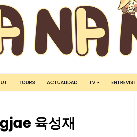
BUT
TOURS
ACTUALIDAD
TV
ENTREVIS
ngjae 육성재