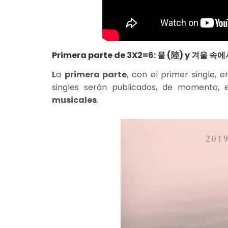
Primera parte de
3X2=6
:
뭍 (陸)
y 겨울 속에
L
a
primera parte
, con el primer single, 
singles serán publicados, de momento,
musicales
.