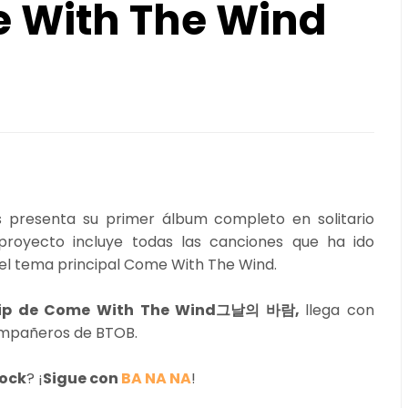
 With The Wind
 presenta su primer álbum completo en solitario
 proyecto incluye todas las canciones que ha ido
 el tema principal Come With The Wind.
lip de Come With The Wind그날의 바람,
llega con
ompañeros de BTOB.
lock
? ¡
Sigue con
BA NA NA
!