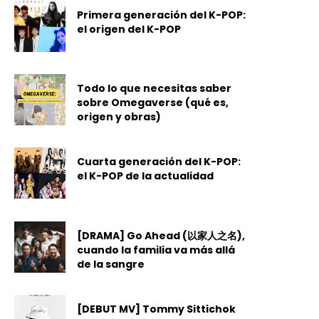
Primera generación del K-POP:
el origen del K-POP
Todo lo que necesitas saber
sobre Omegaverse (qué es,
origen y obras)
Cuarta generación del K-POP:
el K-POP de la actualidad
[DRAMA] Go Ahead (以家人之名),
cuando la familia va más allá
de la sangre
[DEBUT MV] Tommy Sittichok