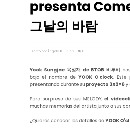
presenta Come
그날의 바람
Escrito por Ángela B.
10:52
0
Yook Sungjae 육성재 de BTOB 비투비
nos
bajo
el nombre de
YOOK O'clock
. Este
presentando durante su
proyecto 3X2=6
y
Para sorpresa de sus MELODY,
el
videoc
muchas memorias del artista junto a sus c
¿Quieres conocer los detalles de
YOOK O'c