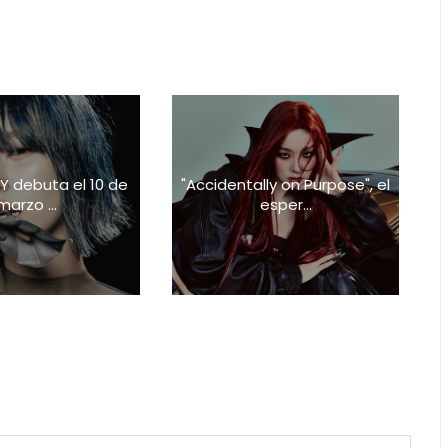
ZY debuta el 10 de
"Accidentally on Purpose", el
marzo ...
esper...