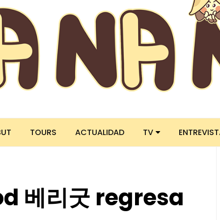
BUT
TOURS
ACTUALIDAD
TV
ENTREVIS
ood 베리굿 regresa