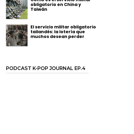
obligatorio en China y
Taiwán
El servicio militar obligatorio
tailandés: la lotería que
muchos desean perder
PODCAST K-POP JOURNAL EP.4