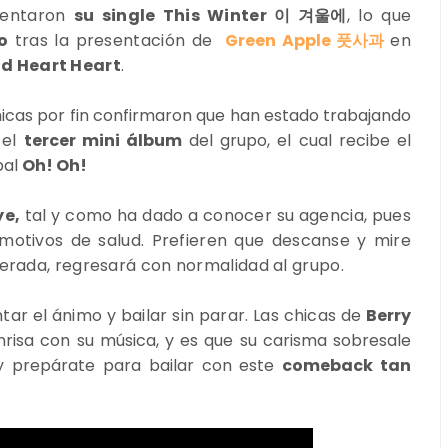
sentaron
su single This Winter 이 겨울에
, lo que
o
tras la presentación de
Green Apple 풋사과
en
d Heart Heart
.
chicas por fin confirmaron que han estado trabajando
 el
tercer mini álbum
del grupo, el cual recibe el
pal
Oh! Oh!
ye,
tal y como ha dado a conocer su agencia, pues
motivos de salud. Prefieren que descanse y mire
perada, regresará con normalidad al grupo.
tar el ánimo y bailar sin parar. Las chicas de
Berry
risa con su música, y es que su carisma sobresale
 y prepárate para bailar con este
comeback tan