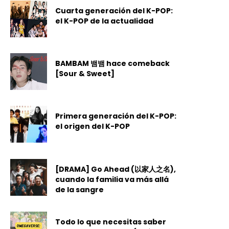
Cuarta generación del K-POP:
el K-POP de la actualidad
BAMBAM 뱀뱀 hace comeback
[Sour & Sweet]
Primera generación del K-POP:
el origen del K-POP
[DRAMA] Go Ahead (以家人之名),
cuando la familia va más allá
de la sangre
Todo lo que necesitas saber