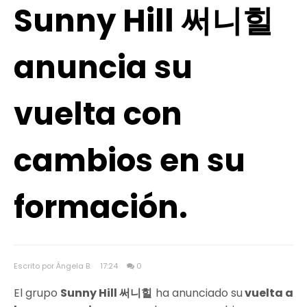
Sunny Hill 써니힐
anuncia su
vuelta con
cambios en su
formación.
Escrito por Ángela B.
17:24
0
El grupo
Sunny Hill 써니힐
ha anunciado su
vuelta a