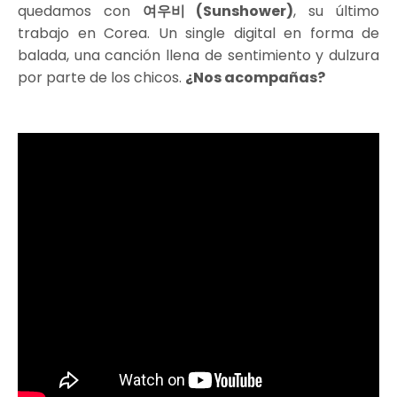
quedamos con
여우비 (Sunshower)
, su último
trabajo en Corea. Un single digital en forma de
balada, una canción llena de sentimiento y dulzura
por parte de los chicos.
¿Nos acompañas?