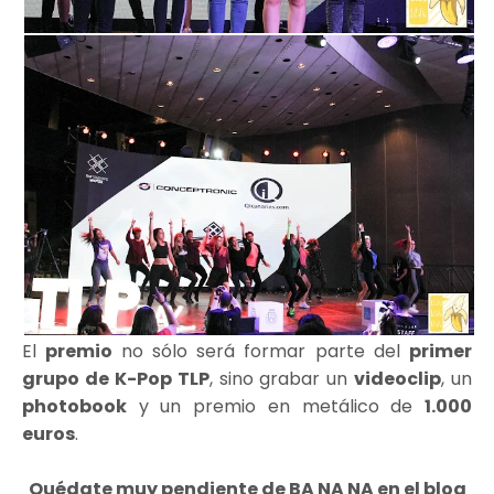
El
premio
no sólo será formar parte del
primer
grupo de K-Pop TLP
, sino grabar un
videoclip
, un
photobook
y un premio en metálico de
1.000
euros
.
Quédate muy pendiente de BA NA NA en el blog