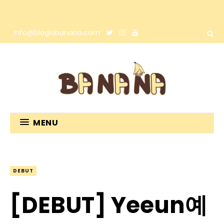
info@bloglabanana.com
MENU
DEBUT
[DEBUT] Yeeun예