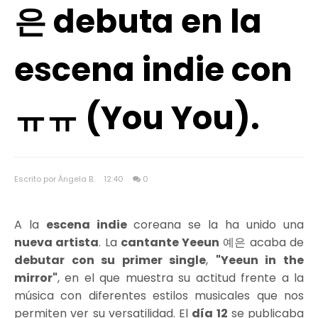
은 debuta en la
escena indie con
ㅠㅠ (You You).
Escrito por Ángela B.
12:40
0
A la
escena indie
coreana se la ha unido una
nueva artista
. La
cantante Yeeun
예은 acaba de
debutar con su primer single
,
"Yeeun in the
mirror"
, en el que muestra su actitud frente a la
música con diferentes estilos musicales que nos
permiten ver su versatilidad. El
día 12
se publicaba