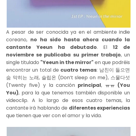
A pesar de ser conocida ya en el ambiente indie
coreano,
no ha sido hasta ahora cuando la
cantante Yeeun ha debutado
. El
12 de
noviembre se publicaba su primer trabajo
, un
single titulado
"Yeeun in the mirror"
en que podréis
encontrar un total de
cuatro temas
: 남친이 들으면
숨 막히는 노래, 슬립온 (Don’t sleep on me), 스물다섯
(Twenty five) y la canción
principal
,
ㅠㅠ (You
You)
, para la que tenemos también disponible un
videoclip. A lo largo de esos cuatro temas, la
cantante irá hablando de
diferentes experiencias
que tienen que ver con el amor y la vida.