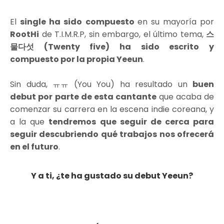
El
single ha sido compuesto
en su mayoría por
RootHi
de T.I.M.R.P, sin embargo, el último tema,
스
물다섯 (Twenty five) ha sido escrito y
compuesto por la propia Yeeun
.
Sin duda, ㅠㅠ (You You) ha resultado un
buen
debut por parte de esta cantante
que acaba de
comenzar su carrera en la escena indie coreana, y
a la que
tendremos que seguir de cerca para
seguir descubriendo qué trabajos nos ofrecerá
en el futuro
.
Y a ti, ¿te ha gustado su debut Yeeun?