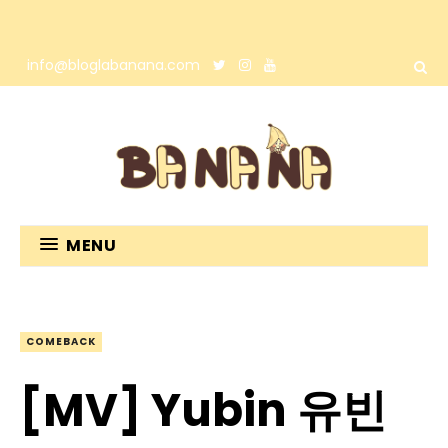
info@bloglabanana.com
MENU
COMEBACK
[MV] Yubin 유빈