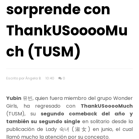
sorprende con
ThankUSooooMu
ch (TUSM)
Escrito por Ángela B.
10:40
0
Yubin
유빈, quien fuera miembro del grupo Wonder
Girls, ha regresado con
ThankUSooooMuch
(TUSM), su
segundo comeback del año y
también su segundo single
en solitario desde la
publicación de Lady 숙녀 (淑女) en junio, el cual
llamó mucho la atención por su concepto.