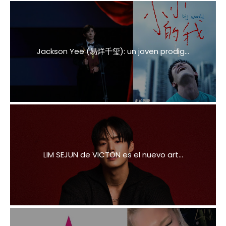
Jackson Yee (易烊千玺): un joven prodig...
LIM SEJUN de VICTON es el nuevo art...