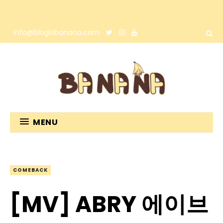
info@bloglabanana.com
MENU
COMEBACK
[MV] ABRY 에이브