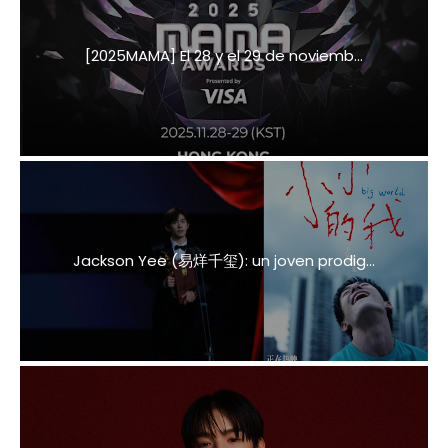
[2025MAMA] El 28 y el 29 de noviemb...
Jackson Yee (易烊千玺): un joven prodig...