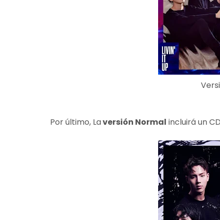
Vers
Por último, La
versión Normal
incluirá un C