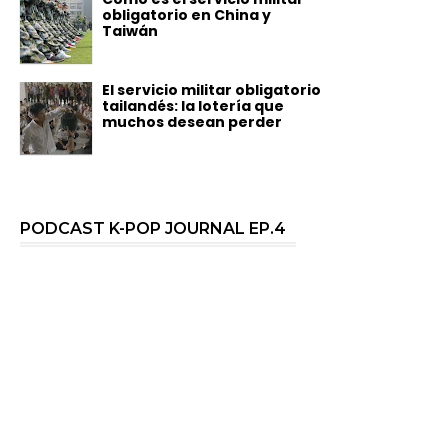
obligatorio en China y
Taiwán
El servicio militar obligatorio
tailandés: la lotería que
muchos desean perder
PODCAST K-POP JOURNAL EP.4