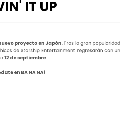
IN' IT UP
nuevo proyecto en Japón.
Tras la gran popularidad
chicos de Starship Entertainment regresarán con un
mo
12 de septiembre
.
édate en BA NA NA!