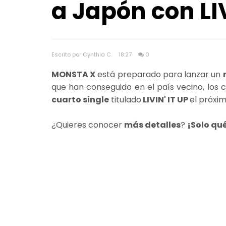
a Japón con LIV
Escrito por Cynthia C.
18:27
0
MONSTA X
está preparado para lanzar un
que han conseguido en el país vecino, los 
cuarto single
titulado
LIVIN' IT UP
el próxi
¿Quieres conocer
más detalles
?
¡Solo qu