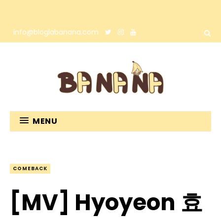
info@bloglabanana.com
MENU
COMEBACK
[MV] Hyoyeon 효