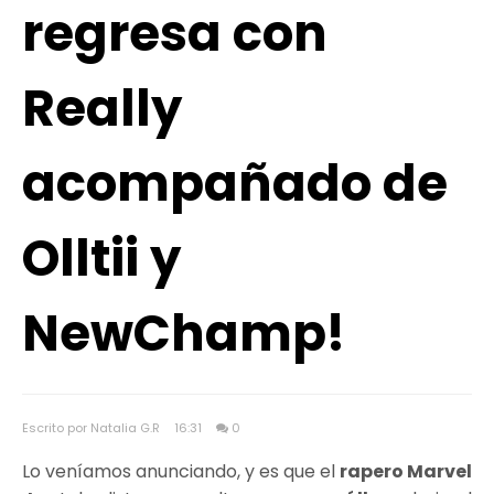
regresa con
Really
acompañado de
Olltii y
NewChamp!
Escrito por Natalia G.R
16:31
0
Lo veníamos anunciando, y es que el
rapero Marvel