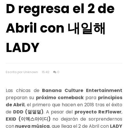
D regresa el 2 de
Abril con 내일해
LADY
Escrito por Unknown
15:42
0
Las chicas de
Banana Culture Entertainment
preparan su
próximo comeback
para
principios
de Abril
, el primero que hacen en 2018 tras el éxito
de
DDD (덜덜덜)
. A pesar del
proyecto Re:Flower
,
EXID (이엑스아이디)
no dejarán de sorprendernos
con
nueva música
, que llega el 2 de Abril con
LADY