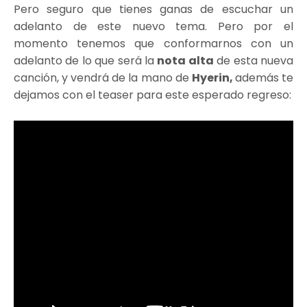
Pero seguro que tienes ganas de escuchar un
adelanto de este nuevo tema. Pero por el
momento tenemos que conformarnos con un
adelanto de lo que será la
nota alta
de esta nueva
canción, y vendrá de la mano de
Hyerin,
además te
dejamos con el teaser para este esperado regreso: