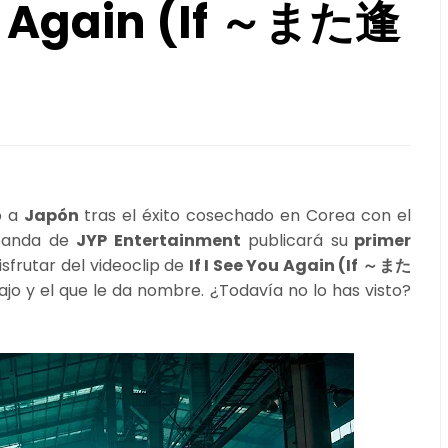
ou Again (If ～また逢
o a
Japón
tras el éxito cosechado en Corea con el
 banda de
JYP Entertainment
publicará su
primer
sfrutar del videoclip de
If I See You Again (If ～また
bajo y el que le da nombre. ¿Todavía no lo has visto?