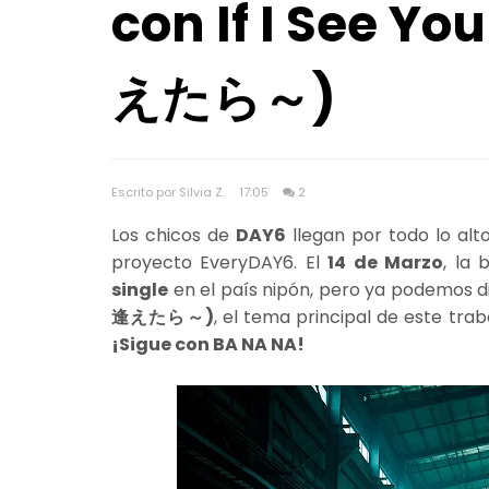
con If I See Y
えたら～)
Escrito por Silvia Z.
17:05
2
Los chicos de
DAY6
llegan por todo lo alt
proyecto EveryDAY6. El
14 de Marzo
, la
single
en el país nipón, pero ya podemos di
逢えたら～)
, el tema principal de este tra
¡Sigue con BA NA NA!