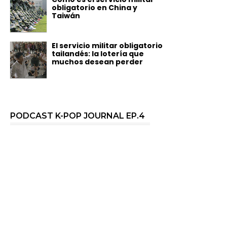
obligatorio en China y
Taiwán
El servicio militar obligatorio
tailandés: la lotería que
muchos desean perder
PODCAST K-POP JOURNAL EP.4