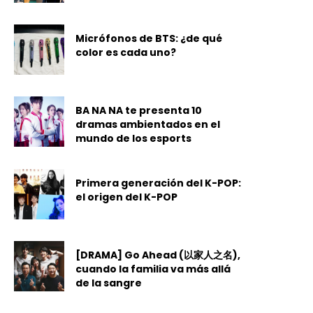
Micrófonos de BTS: ¿de qué
color es cada uno?
BA NA NA te presenta 10
dramas ambientados en el
mundo de los esports
Primera generación del K-POP:
el origen del K-POP
[DRAMA] Go Ahead (以家人之名),
cuando la familia va más allá
de la sangre