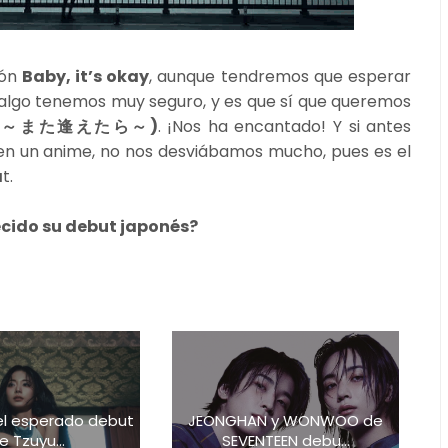
ión
Baby, it’s okay
, aunque tendremos que esperar
 algo tenemos muy seguro, y es que sí que queremos
n (If ～また逢えたら～)
. ¡Nos ha encantado! Y si antes
en un anime, no nos desviábamos mucho, pues es el
a
t.
ecido su debut japonés?
el esperado debut
JEONGHAN y WONWOO de
e Tzuyu...
SEVENTEEN debu...