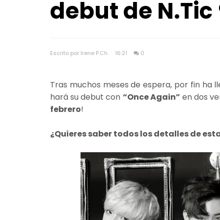
debut de N.Ti
Escrito por Irene P.Ch.
16:21
0
Tras muchos meses de espera, por fin ha l
hará su debut con
“Once Again”
en dos ve
febrero
!
¿Quieres saber todos los detalles de es