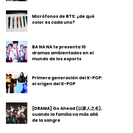
Micrófonos de BTS: ¿de qué
color es cada uno?
BA NA NA te presenta 10
dramas ambientados en el
mundo de los esports
Primera generación del K-POP:
el origen del K-POP
[DRAMA] Go Ahead (以家人之名),
cuando la familia va más allá
de la sangre