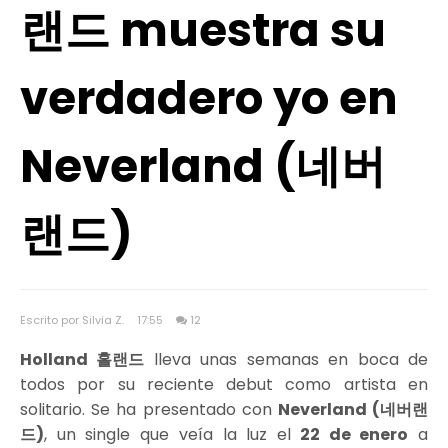
랜드 muestra su
verdadero yo en
Neverland (네버
랜드)
Escrito por Silvia Z.
17:55
12
Holland 홀랜드
lleva unas semanas en boca de
todos por su reciente debut como artista en
solitario. Se ha presentado con
Neverland (네버랜
드)
, un single que veía la luz el
22 de enero
a