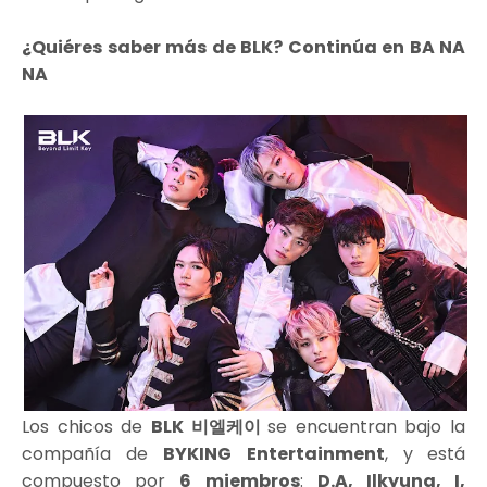
¿Quiéres saber más de BLK? Continúa en BA NA
NA
Los chicos de
BLK 비엘케이
se encuentran bajo la
compañía de
BYKING Entertainment
, y
está
compuesto por
6 miembros
:
D.A, Ilkyung, I,