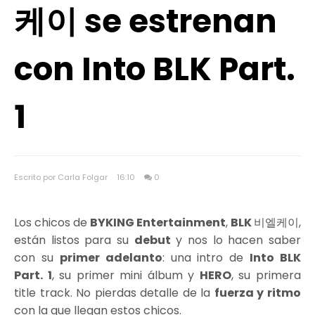
케이 se estrenan
con Into BLK Part.
1
Escrito por Carla Folgar
16:10
0
Los chicos de
BYKING Entertainment
,
BLK
비엘케이,
están listos para su
debut
y nos lo hacen saber
con su
primer adelanto
: una intro de
Into BLK
Part. 1
, su primer mini álbum y
HERO
, su primera
title track. No pierdas detalle de la
fuerza y ritmo
con la que llegan estos chicos.