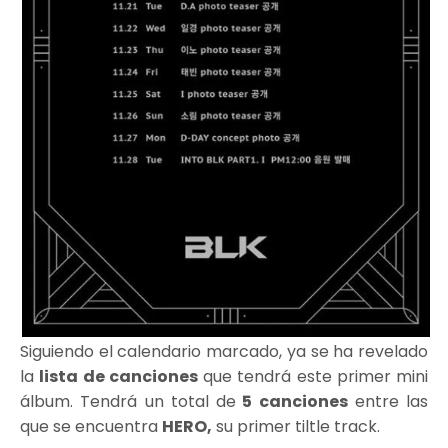
Siguiendo el calendario marcado, ya se ha revelado
la
lista de canciones
que tendrá este primer mini
álbum. Tendrá un total de
5 canciones
entre las
que se encuentra
HERO,
su primer tiltle track.