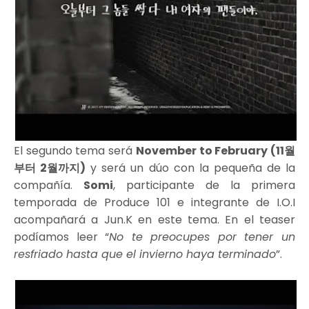
El segundo tema será
November to February (11월
부터 2월까지)
y será un dúo con la pequeña de la
compañía.
Somi
, participante de la primera
temporada de Produce 101 e integrante de I.O.I
acompañará a Jun.K en este tema. En el teaser
podíamos leer “
No te preocupes por tener un
resfriado hasta que el invierno haya terminado
”.