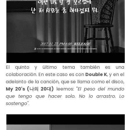
El quinto y último tema también es una
colaboración. En este caso es con
Double K
, y en el
adelanto de la canción, que se llama como el disco,
My 20's (나의 20대)
leemos: "
El peso del mundo
que tengo que hacer solo. No lo arrastro. Lo
sostengo"
.