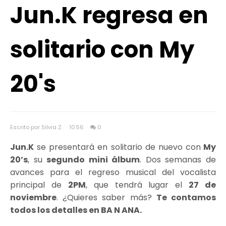
Jun.K regresa en
solitario con My
20's
Escrito por Silvia Z.
10:56
0
Jun.K
se presentará en solitario de nuevo con
My
20’s
, su
segundo mini álbum
. Dos semanas de
avances para el regreso musical del vocalista
principal de
2PM
, que tendrá lugar el
27 de
noviembre
. ¿Quieres saber más?
Te contamos
todos los detalles en BA N ANA.