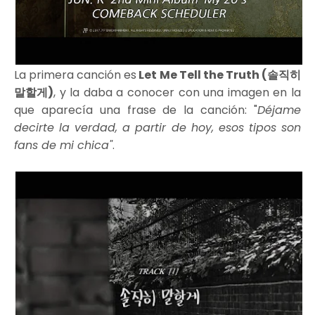
La primera canción es
Let Me Tell the Truth (솔직히
말할게)
, y la daba a conocer con una imagen en la
que aparecía una frase de la canción: "
Déjame
decirte la verdad, a partir de hoy, esos tipos son
fans de mi chica"
.