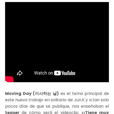
Moving Day (이사하는 날)
es el tema principal de
este nuevo trabajo en solitario de Jun.K y a tan solo
pocos días de que se publique, nos enseñaban el
teaser
de cómo será el videoclip.
¡¡Tiene muy