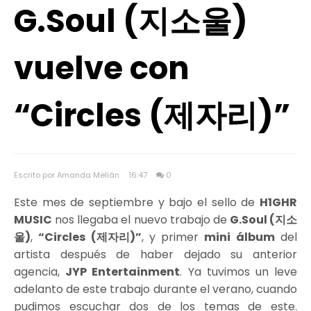
G.Soul (지소울)
vuelve con
“Circles (제자리)”
Escrito por Amanda Melián
16:47
0
Este mes de septiembre y bajo el sello de
H1GHR
MUSIC
nos llegaba el nuevo trabajo de
G.Soul (지소
울)
,
“Circles (제자리)”
, y primer
mini álbum
del
artista después de haber dejado su anterior
agencia,
JYP Entertainment
. Ya tuvimos un leve
adelanto de este trabajo durante el verano, cuando
pudimos escuchar dos de los temas de este.