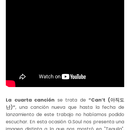
La
cuarta canción
se trata de
“Can’t (아직도
난
)
”
, una canción nueva que hasta la fecha de
lanzamiento de este trabajo no habíamos podido
escuchar. En esta ocasión G.Soul nos presenta una
imagen distinta a la que nos mostró en "Tequila",