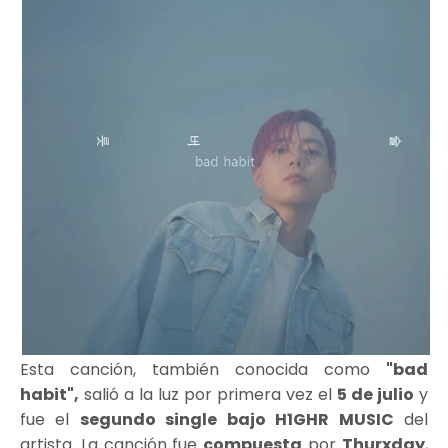
Esta canción, también conocida como
"bad
habit",
salió a la luz por primera vez el
5 de julio
y
fue el
segundo single bajo H1GHR MUSIC
del
artista. La canción fue
compuesta
por
Thurxday
,