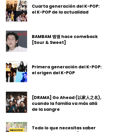
Cuarta generación del K-POP:
el K-POP de la actualidad
BAMBAM 뱀뱀 hace comeback
[Sour & Sweet]
Primera generación del K-POP:
el origen del K-POP
[DRAMA] Go Ahead (以家人之名),
cuando la familia va más allá
de la sangre
Todo lo que necesitas saber