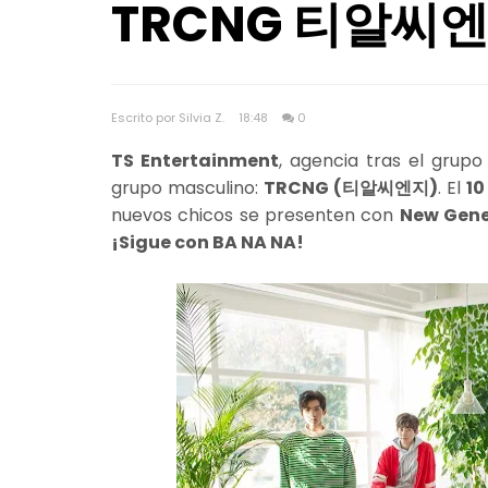
TRCNG 티알씨
Escrito por Silvia Z.
18:48
0
TS Entertainment
, agencia tras el grup
grupo masculino:
TRCNG (티알씨엔지)
. El
10
nuevos chicos se presenten con
New Gene
¡Sigue con BA NA NA!