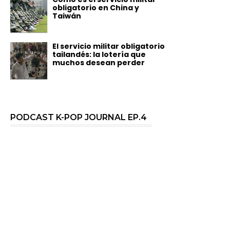
obligatorio en China y
Taiwán
El servicio militar obligatorio
tailandés: la lotería que
muchos desean perder
PODCAST K-POP JOURNAL EP.4