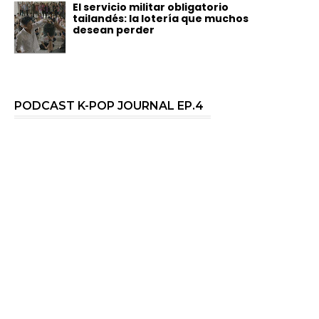
El servicio militar obligatorio
tailandés: la lotería que muchos
desean perder
PODCAST K-POP JOURNAL EP.4