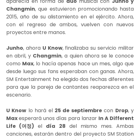
aparecía en forma de
dúo
musical con
Junho y
Changmin
, que estuvieron promocionando hasta
2015, año de su alistamiento en el ejército. Ahora,
con el regreso de ambos, vuelven con nuevos
proyectos entre manos.
Junho
, ahora
U Know
, finalizaba su servicio militar
en abril, y
Changmin
, a quien ahora se le conoce
como
Max
, lo hacía apenas hace un mes, algo que
desde luego sus fans esperaban con ganas. Ahora,
SM Entertainment ha elegido dos fechas diferentes
para que la pareja de cantantes reaparezca en el
escenario.
U Know
lo hará el
25 de septiembre
con
Drop
, y
Max
esperará unos días para lanzar
In A Different
Life (여정)
el
día 28
del mismo mes. Ambas
canciones, estarán dentro del proyecto SM Station