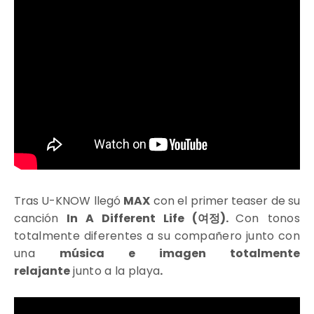
Tras U-KNOW llegó
MAX
con el primer teaser de su
canción
In A Different Life (여정).
Con tonos
totalmente diferentes a su compañero junto con
una
música e imagen totalmente
relajante
junto a la playa
.