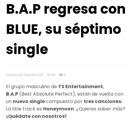
B.A.P regresa con
BLUE, su séptimo
single
Escrito por Natalia G.R
19:06
2
El grupo masculino de
TS Entertainment
,
B.A.P
(Best Absolute Perfect), están de vuelta con
un
nuevo single
compuesto por
tres canciones.
La title track es
Honeymoon
. ¿Quieres saber más?
¡Quédate con nosotros!