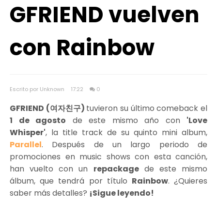
GFRIEND vuelven
con Rainbow
Escrito por Unknown
17:22
0
GFRIEND (여자친구)
tuvieron su último comeback el
1 de agosto
de este mismo año con
'Love
Whisper'
, la title track de su quinto mini album,
Parallel
. Después de un largo periodo de
promociones en music shows con esta canción,
han vuelto con un
repackage
de este mismo
álbum, que tendrá por título
Rainbow
. ¿Quieres
saber más detalles?
¡Sigue leyendo!