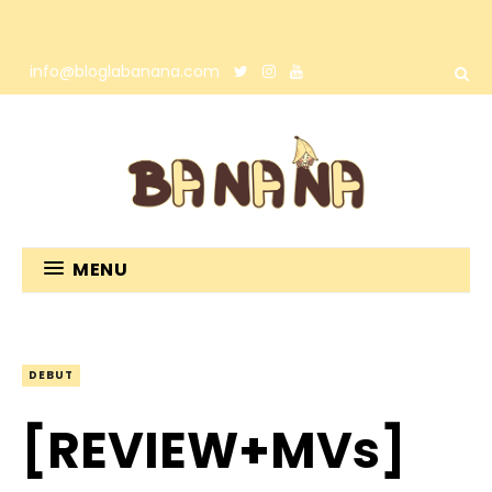
info@bloglabanana.com
MENU
DEBUT
[REVIEW+MVs]