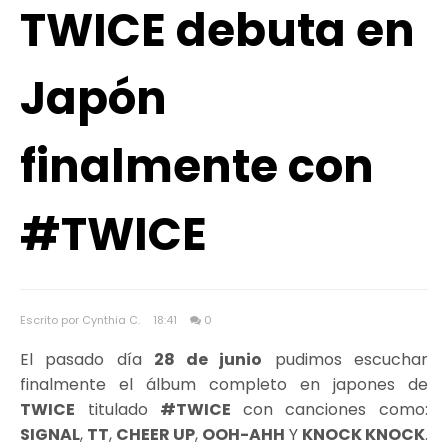
TWICE debuta en
Japón
finalmente con
#TWICE
Escrito por Cynthia C.
18:41
0
El pasado día
28 de junio
pudimos escuchar
finalmente el álbum completo en japones de
TWICE
titulado
#TWICE
con canciones como:
SIGNAL
,
TT
,
CHEER UP
,
OOH-AHH
Y
KNOCK KNOCK
.