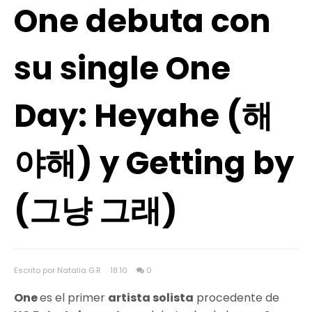
One debuta con
su single One
Day: Heyahe (해
야해) y Getting by
(그냥 그래)
Escrito por Natalia G.R
18:10
0
One
es el primer
artista solista
procedente de