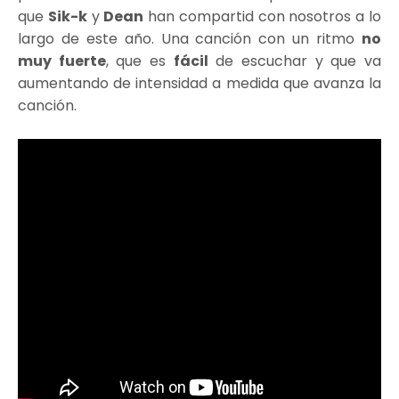
que
Sik-k
y
Dean
han compartid con nosotros a lo
largo de este año. Una canción con un ritmo
no
muy fuerte
, que es
fácil
de escuchar y que va
aumentando de intensidad a medida que avanza la
canción.