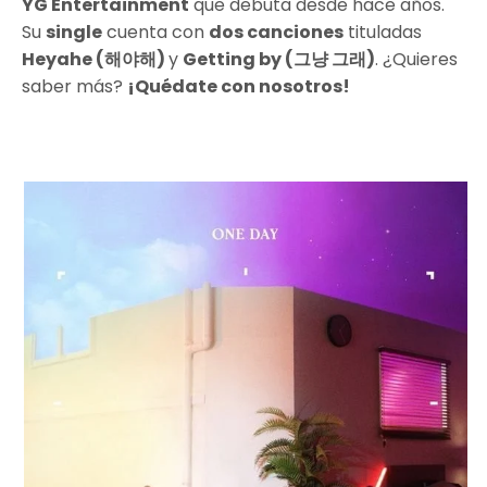
YG Entertainment
que debuta desde hace años.
Su
single
cuenta con
dos canciones
tituladas
Heyahe
(해야해)
y
Getting by
(그냥 그래)
. ¿Quieres
saber más?
¡Quédate con nosotros!