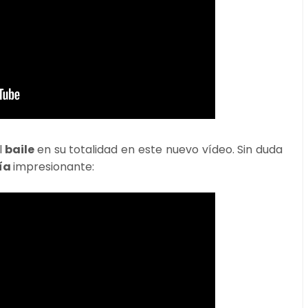
l
baile
en su totalidad en este nuevo vídeo. Sin duda
ía
impresionante: