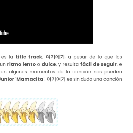
 es la
title track
.
여기에기
, a pesar de lo que los
 un
ritmo lento
o
dulce
, y resulta
fácil de seguir
, e
s en algunos momentos de la canción nos pueden
Junior
'
Mamacita'
.
여기여기
es sin duda una canción