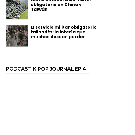
obligatorio en China y
Taiwán
El servicio militar obligatorio
tailandés: la lotería que
muchos desean perder
PODCAST K-POP JOURNAL EP.4