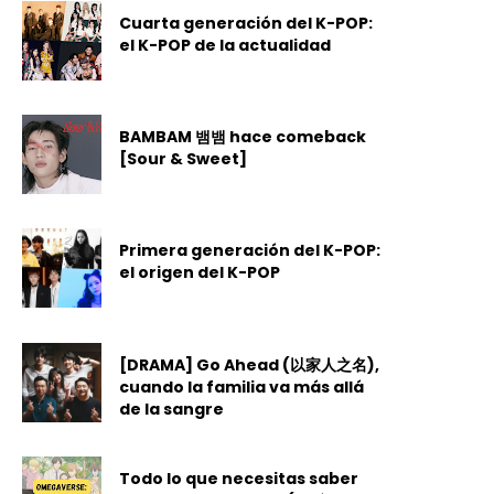
Cuarta generación del K-POP:
el K-POP de la actualidad
BAMBAM 뱀뱀 hace comeback
[Sour & Sweet]
Primera generación del K-POP:
el origen del K-POP
[DRAMA] Go Ahead (以家人之名),
cuando la familia va más allá
de la sangre
Todo lo que necesitas saber