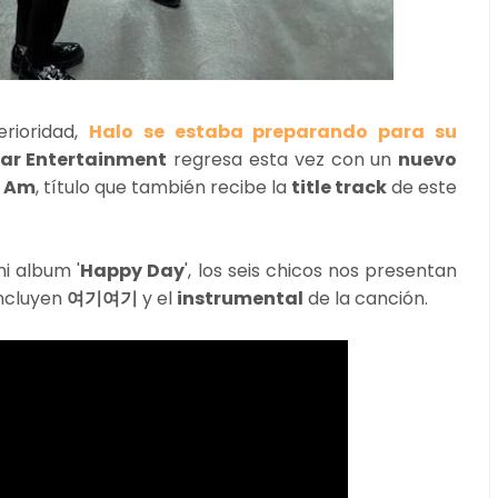
rioridad,
Halo se estaba preparando para su
tar Entertainment
regresa esta vez con un
nuevo
I Am
, título que también recibe la
title track
de este
ni album '
Happy Day
', los seis chicos nos presentan
incluyen
여기여기
y el
instrumental
de la canción.