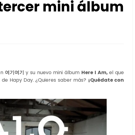
ercer mini álbum
on
여기여기
y su nuevo mini álbum
Here I Am,
el que
és de Hapy Day. ¿Quieres saber más?
¡Quédate con