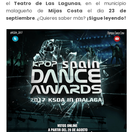
el
Teatro de Las Lagunas
, en el municipio
malagueño de
Mijas Costa
el dia
23 de
septiembre
. ¿Quieres saber más?
¡Sigue leyendo!