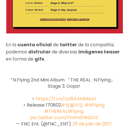
En la
cuenta oficial
de
twitter
de la compañía,
podemos
disfrutar
de diversas
imágenes teaser
en forma de
gifs
.
N.Flying 2nd Mini Album 『THE REAL : N.Flying』
Stage 3. Oops!
>
https://t.co/Qd5A4MMxuU
> Release 170802
#엔플라잉
#NFlying
#THEREALNFlying
pic.twitter.com/PmPnDWi2Cd
— FNC Ent. (@FNC_ENT)
25 de julio de 2017