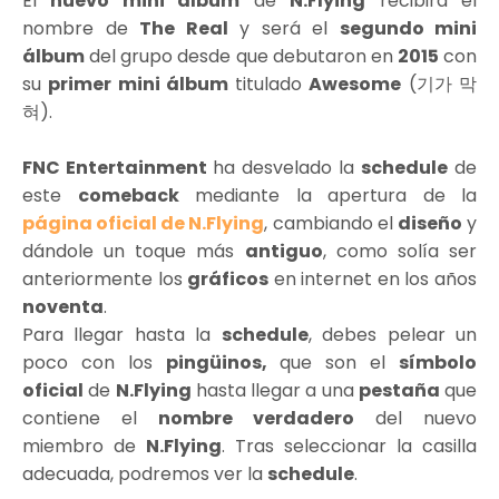
El
nuevo mini álbum
de
N.Flying
recibirá el
nombre de
The Real
y será el
segundo mini
álbum
del grupo desde que debutaron en
2015
con
su
primer mini álbum
titulado
Awesome
(기가 막
혀).
FNC Entertainment
ha desvelado la
schedule
de
este
comeback
mediante la apertura de la
página oficial de N.Flying
, cambiando el
diseño
y
dándole un toque más
antiguo
, como solía ser
anteriormente los
gráficos
en internet en los años
noventa
.
Para llegar hasta la
schedule
, debes pelear un
poco con los
pingüinos,
que son el
símbolo
oficial
de
N.Flying
hasta llegar a una
pestaña
que
contiene el
nombre verdadero
del nuevo
miembro de
N.Flying
. Tras seleccionar la casilla
adecuada, podremos ver la
schedule
.