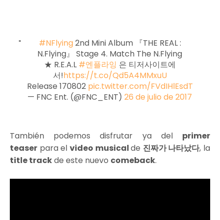
#NFlying
2nd Mini Album 『THE REAL :
N.Flying』 Stage 4. Match The N.Flying
★ R.E.A.L
#엔플라잉
은 티저사이트에
서!
https://t.co/Qd5A4MMxuU
Release 170802
pic.twitter.com/FVdIHlEsdT
— FNC Ent. (@FNC_ENT)
26 de julio de 2017
También podemos disfrutar ya del
primer
teaser
para el
video musical
de
진짜가 나타났다
, la
title track
de este nuevo
comeback
.