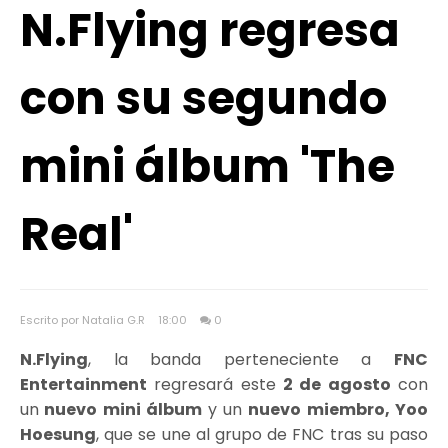
N.Flying regresa
con su segundo
mini álbum 'The
Real'
Escrito por Natalia G.R
18:00
0
N.Flying
, la banda perteneciente a
FNC
Entertainment
regresará este
2 de agosto
con
un
nuevo mini álbum
y un
nuevo miembro,
Yoo
Hoesung
, que se une al grupo de FNC tras su paso