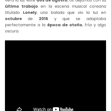
verá la luz este
dos de agosto
, os dejamos con su
último trabajo
en la escena musical coreana
titulado
Lonely
, una balada que vio la luz en
octubre
de
2015
y que se adaptaba
perfectamente a la
época de otoño
, fría y algo
oscura.