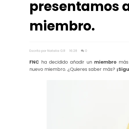
presentamos a
miembro.
Escrito por Natalia G.R
16:28
0
FNC
ha decidido añadir un
miembro
más
nuevo miembro. ¿Quieres saber más?
¡Sig