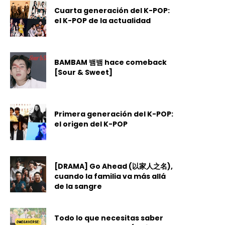
Cuarta generación del K-POP:
el K-POP de la actualidad
BAMBAM 뱀뱀 hace comeback
[Sour & Sweet]
Primera generación del K-POP:
el origen del K-POP
[DRAMA] Go Ahead (以家人之名),
cuando la familia va más allá
de la sangre
Todo lo que necesitas saber