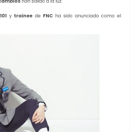
cambios
han salido a la luz.
101
y
trainee
de
FNC
ha sido anunciado como el