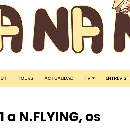
BUT
TOURS
ACTUALIDAD
TV
ENTREVIS
 a N.FLYING, os