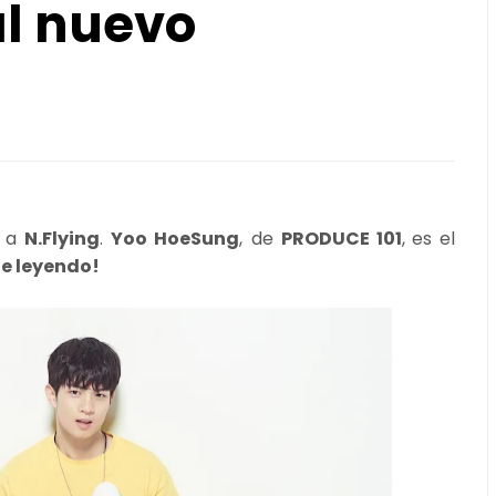
l nuevo
 a
N.Flying
.
Yoo HoeSung
, de
PRODUCE 101
,
es el
ue leyendo!