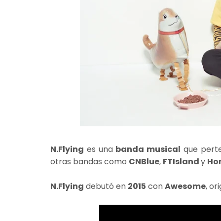
N.Flying
es una
banda musical
que pert
otras bandas como
CNBlue
,
FTIsland
y
Ho
N.Flying
debutó en
2015
con
Awesome
, o