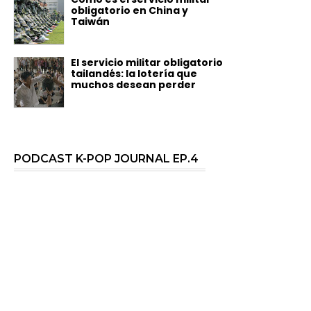
obligatorio en China y
Taiwán
El servicio militar obligatorio
tailandés: la lotería que
muchos desean perder
PODCAST K-POP JOURNAL EP.4