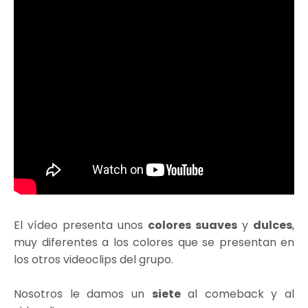
El vídeo presenta unos
colores suaves
y
dulces
,
muy diferentes a los colores que se presentan en
los otros videoclips del grupo.
Nosotros le damos un
siete
al comeback y al