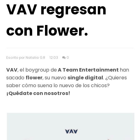
VAV regresan
con Flower.
Escrito por Natalia G.R
12:03
0
VAV
, el boygroup de
A Team Entertainment
han
sacado
flower
, su nuevo
single digital
. ¿Quieres
saber cómo suena lo nuevo de los chicos?
¡Quédate con nosotros!