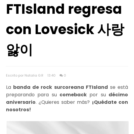
FTIsland regresa
con Lovesick 사랑
앓이
Escrito por Natalia G.R
13:40
0
La
banda de rock surcoreana FTIsland
se está
preparando para su
comeback
por su
décimo
aniversario
. ¿Quieres saber más?
¡Quédate con
nosotros!