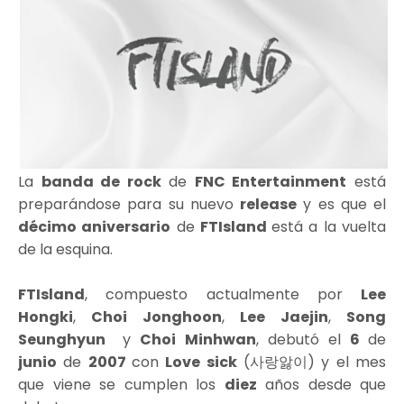
La
banda de rock
de
FNC Entertainment
está
preparándose para su nuevo
release
y es que el
décimo aniversario
de
FTIsland
está a la vuelta
de la esquina.
FTIsland
, compuesto actualmente por
Lee
Hongki
,
Choi Jonghoon
,
Lee Jaejin
,
Song
Seunghyun
y
Choi Minhwan
, debutó el
6
de
junio
de
2007
con
Love sick
(사랑앓이) y el mes
que viene se cumplen los
diez
años desde que