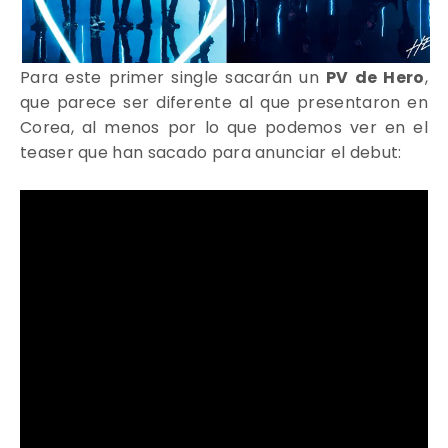
Para este primer single sacarán un
PV de Hero
,
que parece ser diferente al que presentaron en
Corea, al menos por lo que podemos ver en el
teaser que han sacado para anunciar el debut: