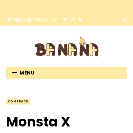
info@bloglabanana.com
MENU
COMEBACK
Monsta X