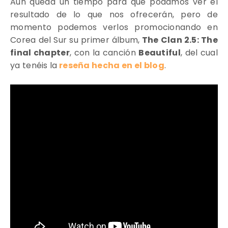
Aún queda un tiempo para que podamos ver el
resultado de lo que nos ofrecerán, pero de
momento podemos verlos
promocionando en
Corea del Sur su primer álbum,
The Clan 2.5: The
final chapter
, con la canción
Beautiful
, del cual
ya tenéis la
reseña hecha en el blog
.