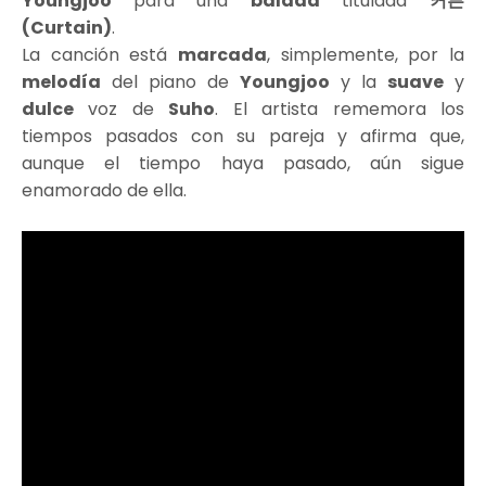
Youngjoo
para una
balada
titulada
커튼
(Curtain)
.
La canción está
marcada
, simplemente, por la
melodía
del piano de
Youngjoo
y la
suave
y
dulce
voz de
Suho
. El artista rememora los
tiempos pasados con su pareja y afirma que,
aunque el tiempo haya pasado, aún sigue
enamorado de ella.