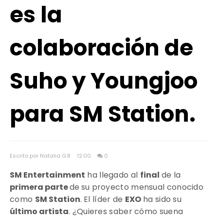
es la
colaboración de
Suho y Youngjoo
para SM Station.
Escrito por Natalia G.R
12:00
0
SM Entertainment
ha llegado al
final
de la
primera parte
de
su proyecto mensual conocido
como
SM Station
. El líder de
EXO
ha sido su
último artista
. ¿Quieres saber cómo suena