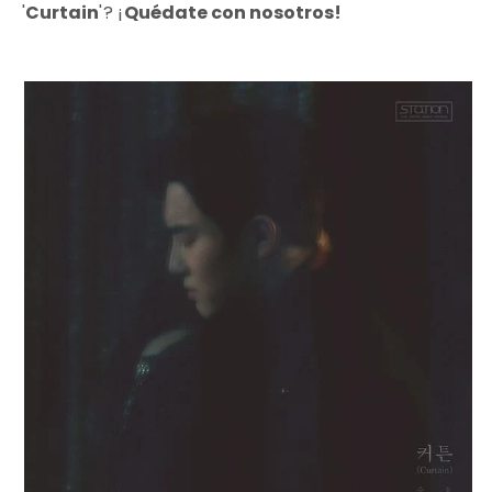
'
Curtain
'? ¡
Quédate con nosotros!