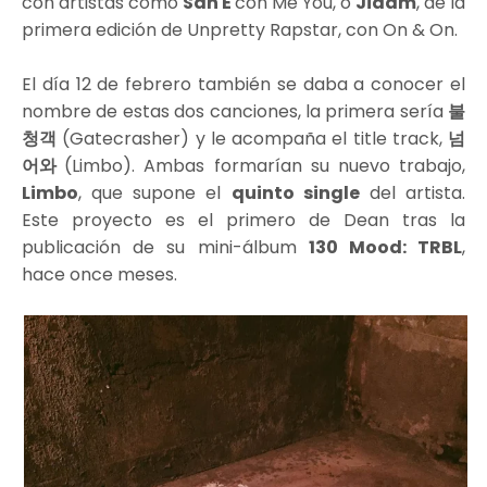
con artistas como
San E
con Me You, o
Jidam
, de la
primera edición de Unpretty Rapstar, con On & On.
El día 12 de febrero también se daba a conocer el
nombre de estas dos canciones, la primera sería
불
청객
(Gatecrasher) y le acompaña el title track,
넘
어와
(Limbo). Ambas formarían su nuevo trabajo,
Limbo
, que supone el
quinto single
del artista.
Este proyecto es el primero de Dean tras la
publicación de su mini-álbum
130 Mood: TRBL
,
hace once meses.