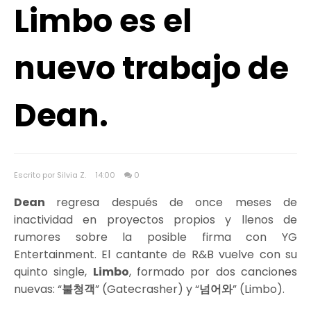
Limbo es el
nuevo trabajo de
Dean.
Escrito por Silvia Z.
14:00
0
Dean
regresa después de once meses de
inactividad en proyectos propios y llenos de
rumores sobre la posible firma con YG
Entertainment. El cantante de R&B vuelve con su
quinto single,
Limbo
, formado por dos canciones
nuevas: “
불청객
” (Gatecrasher) y “
넘어와
” (Limbo).