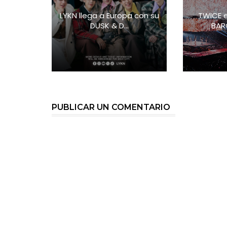
LYKN llega a Europa con su
TWICE e
DUSK & D...
BARC
PUBLICAR UN COMENTARIO