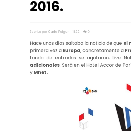
2016.
Escrito por Carla Folgar
11:22
0
Hace unos días saltaba la noticia de que
el
primera vez a
Europa
, concretamente a
Fr
tanda de entradas se agotaron, Live N
adicionales
. Será en el Hotel Accor de P
y
Mnet.