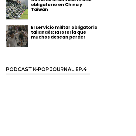
obligatorio en China y
Taiwán
El servicio militar obligatorio
tailandés: la lotería que
muchos desean perder
PODCAST K-POP JOURNAL EP.4