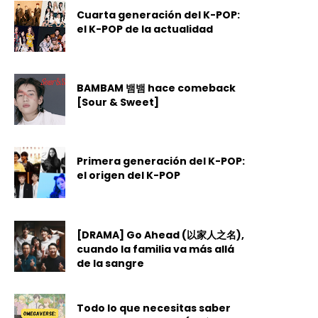
Cuarta generación del K-POP:
el K-POP de la actualidad
BAMBAM 뱀뱀 hace comeback
[Sour & Sweet]
Primera generación del K-POP:
el origen del K-POP
[DRAMA] Go Ahead (以家人之名),
cuando la familia va más allá
de la sangre
Todo lo que necesitas saber