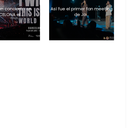
n concierto en
Así fue el primer fan meeting
ELONA el ...
de Jo...