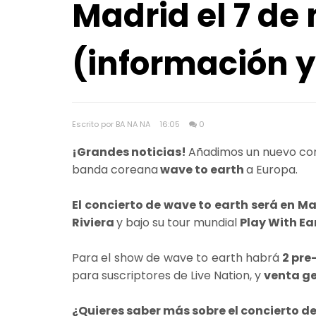
Madrid el 7 de
(información y
Escrito por BA NA NA
16:05
0
¡Grandes noticias!
Añadimos un nuevo con
banda coreana
wave to earth
a Europa.
El concierto de wave to earth será en M
Riviera
y bajo su tour mundial
Play With Ea
Para el show de wave to earth habrá
2 pre
para suscriptores de Live Nation, y
venta g
¿Quieres saber más sobre el concierto d