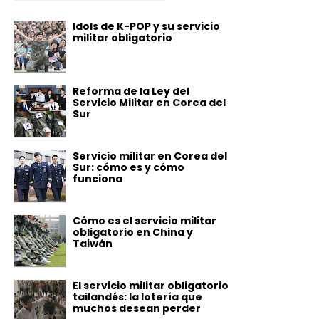
Idols de K-POP y su servicio
militar obligatorio
Reforma de la Ley del
Servicio Militar en Corea del
Sur
Servicio militar en Corea del
Sur: cómo es y cómo
funciona
Cómo es el servicio militar
obligatorio en China y
Taiwán
El servicio militar obligatorio
tailandés: la lotería que
muchos desean perder