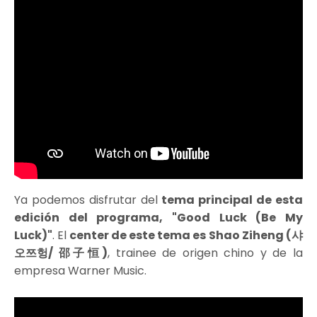
Ya podemos disfrutar del
tema principal de esta
edición del programa, "Good Luck (Be My
Luck)"
. El
center de este tema es
Shao Ziheng (샤
오쯔헝/ 邵子恒)
, trainee de origen chino y de la
empresa Warner Music.