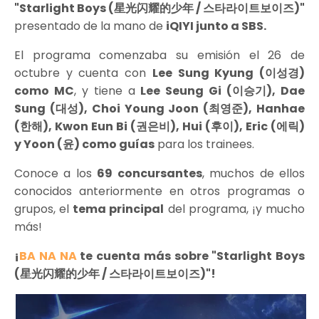
"Starlight Boys (星光闪耀的少年 / 스타라이트보이즈)"
presentado de la mano de
iQIYI junto a SBS.
El programa comenzaba su emisión el 26 de
octubre y cuenta con
Lee Sung Kyung (이성경)
como MC
, y tiene a
Lee Seung Gi (이승기), Dae
Sung (대성)
, Choi Young Joon (최영준), Hanhae
(한해), Kwon Eun Bi (권은비), Hui (후이), Eric (에릭)
y Yoon (윤) como guías
para los trainees.
Conoce a los
69 concursantes
, muchos de ellos
conocidos anteriormente en otros programas o
grupos, el
tema principal
del programa, ¡y mucho
más!
¡
BA NA NA
te cuenta más sobre "Starlight Boys
(星光闪耀的少年 / 스타라이트보이즈)"!