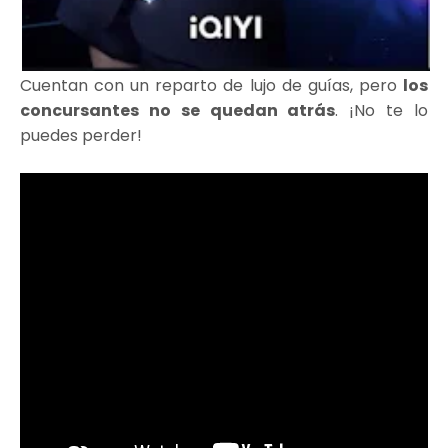
Cuentan con un reparto de lujo de guías, pero
los
concursantes no se quedan atrás
. ¡No te lo
puedes perder!