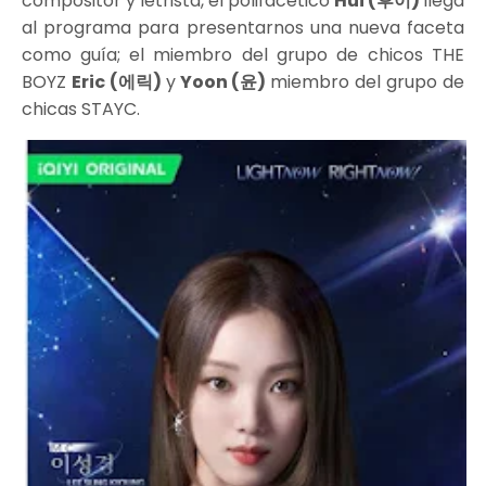
compositor y letrista, el polifacético
Hui (후이)
llega
al programa para presentarnos una nueva faceta
como guía;
el miembro del grupo de chicos THE
BOYZ
Eric (에릭)
y
Yoon (윤)
miembro del grupo de
chicas STAYC.