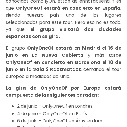
conocidos como lyOn, están de enhorabuena. Y es
que
OnlyOneOf estará en concierto en España
,
siendo nuestro país uno de los lugares
seleccionados para este tour. Pero eso no es todo,
ya que
el grupo visitará dos ciudades
españolas con su gira.
El grupo
OnlyOneOf estará en Madrid el 16 de
junio en La Nueva Cubierta
y más tarde
OnlyOneOf en concierto en Barcelona el 18 de
junio en la Sala 2 Razzmatazz
, cerrando el tour
europeo a mediados de junio.
La gira de OnlyOneOf por Europa estará
compuesta de las siguientes paradas:
2 de junio - OnlyOneOf en Londres
4 de junio - OnlyOneOf en París
6 de junio - OnlyOneOf en Ámsterdam