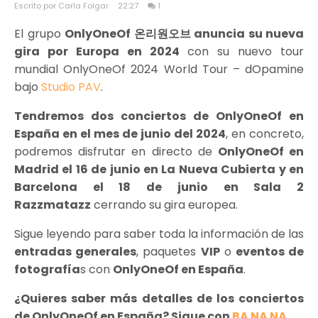
Escrito por Carla Folgar
22:27
1
El grupo
OnlyOneOf 온리원오브 anuncia su nueva
gira por Europa en 2024
con su nuevo tour
mundial OnlyOneOf 2024 World Tour – dOpamine
bajo
Studio PAV
.
Tendremos dos conciertos de OnlyOneOf en
España en el mes de junio del 2024
, en concreto,
podremos disfrutar en directo de
OnlyOneOf en
Madrid el 16 de junio en La Nueva Cubierta y en
Barcelona el 18 de junio en Sala 2
Razzmatazz
cerrando su gira europea.
Sigue leyendo para saber toda la información de las
entradas generales
, paquetes
VIP
o
eventos de
fotografía
s con
OnlyOneOf en España
.
¿Quieres saber más detalles de los conciertos
de OnlyOneOf en España? Sigue con
BA NA NA