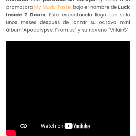
promotora
My Music Taste
, bajo el nombre de
Luck
Inside 7 Doors.
Este espectáculo llega tan solo
unos meses después de lanzar su
octavo mini
álbum"Apocalypse: From us" y su noveno "VillainS".