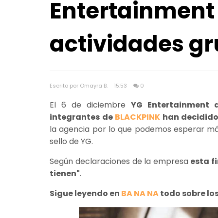
Entertainment
actividades g
Escrito por Omayra B.
15:53
0
El 6 de diciembre
YG Entertainment 
integrantes de
BLACKPINK
han decidido
la agencia por lo que podemos esperar má
sello de YG.
Según declaraciones de la empresa
esta f
tienen"
.
Sigue leyendo en
BA NA NA
todo sobre lo