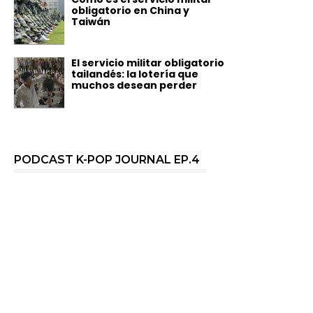
obligatorio en China y
Taiwán
El servicio militar obligatorio
tailandés: la lotería que
muchos desean perder
PODCAST K-POP JOURNAL EP.4