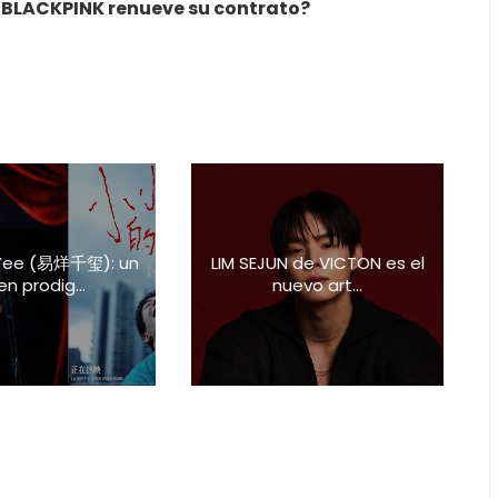
ue BLACKPINK renueve su contrato?
Yee (易烊千玺): un
LIM SEJUN de VICTON es el
en prodig...
nuevo art...