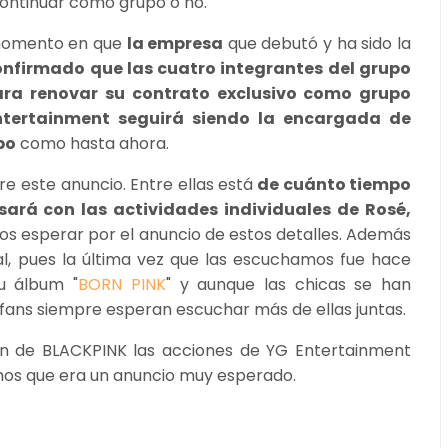
continuar como grupo o no.
, momento en que
la empresa
que debutó y ha sido la
onfirmado que las cuatro integrantes del grupo
ara renovar su contrato exclusivo como grupo
ntertainment seguirá siendo la encargada de
po
como hasta ahora.
e este anuncio. Entre ellas está
de cuánto tiempo
ará con las actividades individuales de Rosé,
mos esperar por el anuncio de estos detalles. Además
l, pues la última vez que las escuchamos fue hace
u álbum "
BORN PINK
" y aunque las chicas se han
 fans siempre esperan escuchar más de ellas juntas.
ión de BLACKPINK las acciones de YG Entertainment
mos que era un anuncio muy esperado.