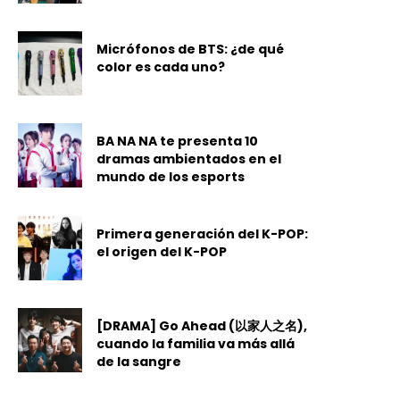
Micrófonos de BTS: ¿de qué
color es cada uno?
BA NA NA te presenta 10
dramas ambientados en el
mundo de los esports
Primera generación del K-POP:
el origen del K-POP
[DRAMA] Go Ahead (以家人之名),
cuando la familia va más allá
de la sangre