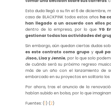
tomar una decisión sobre sus carreras
: 
Esta duda llegó a su fin el 6 de diciembre
casa de BLACKPINK todos estos años
ha c
han llegado a un acuerdo con ellos p
dentro de la empresa, por lo que
YG E
gestionar todas las actividades del gru
Sin embargo, aún quedan ciertas dudas sobr
es este contrato como grupo
y
qué pas
Jisoo, Lisa y Jennie
, por lo que solo pode
de cuándo será su próximo regreso musica
más de un año con el lanzamiento de s
embarcado en su proyectos en solitario los
Por ahora, tras el anuncio de la renovac
habían subido en bolsa, por lo que imagina
Fuentes: (
1
) (
2
)