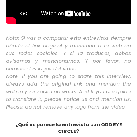
Nota: Si vas a compartir esta entrevista siempre
añade el link original y menciona a la web en
sus redes sociales. Y si la traduces, debes
avisarnos y mencionarnos. Y por favor, no
eliminen los logos del vídeo
Note: If you are going to share this interview,
always add the original link and mention the
web in your social networks. And If you are going
to translate it, please notice us and mention us.
Please, do not remove any logo from the video.
¿Qué os parece la entrevista con ODD EYE
CIRCLE?