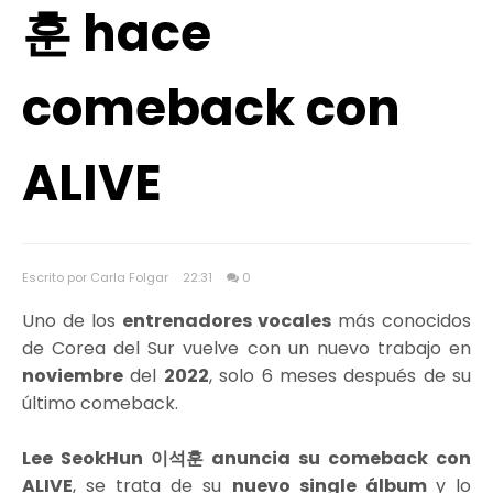
훈 hace
comeback con
ALIVE
Escrito por Carla Folgar
22:31
0
Uno de los
entrenadores vocales
más conocidos
de Corea del Sur vuelve con un nuevo trabajo en
noviembre
del
2022
, solo 6 meses después de su
último comeback.
Lee SeokHun 이석훈 anuncia su comeback con
ALIVE
, se trata de su
nuevo single álbum
y lo