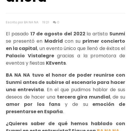
Escrito por BA NA NA
19:21
0
El pasado
17 de agosto del 2022
la artista
Sunmi
se presentó en
Madrid
con su
primer concierto
en la capital
, un evento único que llenó de éxitos el
Palacio Vistalegre
gracias a la promotora de
eventos y fiestas
KEvents
.
BA NA NA tuvo el honor de poder reunirse con
Sunmi antes de subirse al escenario para hacer
una entrevista
. En el que pudimos hablar de sus
deseos de hacer una
tercera gira mundial
, de su
amor por los fans
y de su
emoción de
presentarse en España
.
¿Quieres saber de qué hemos hablado con
Sunmi en esta entrevista? Sigue con
BA NA NA