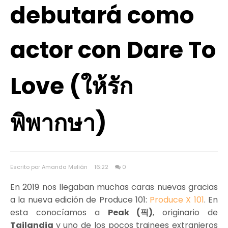
debutará como
actor con Dare To
Love (ให้รัก
พิพากษา)
Escrito por Amanda Melián
16:22
0
En 2019 nos llegaban muchas caras nuevas gracias
a la nueva edición de Produce 101:
Produce X 101
. En
esta conocíamos a
Peak (픽)
, originario de
Tailandia
y uno de los pocos trainees extranjeros