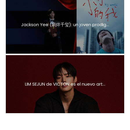
Jackson Yee (易烊千玺): un joven prodig...
LIM SEJUN de VICTON es el nuevo art...